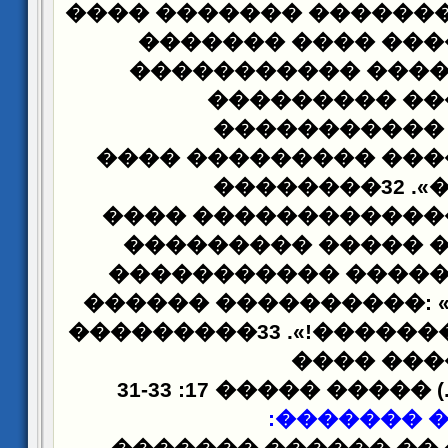
�������� ������� ��
����� �������� �
�������������� 
�������� ���
���������� 
��������� ���� ���
�����������». 32��������
����
�������� ���
����������� ����
��������������� 
���������� ������
: 
���� ����� �������!». 33���������
������ �
����������.) �����
:
�������
�