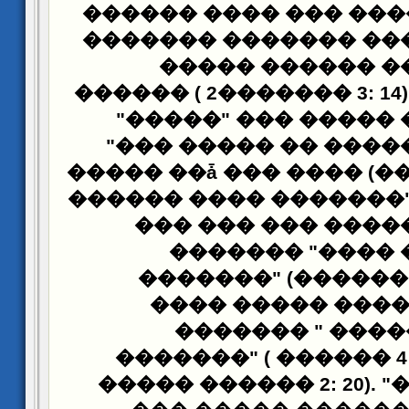
������ ���� ��� ��
������� ������� ��
����� ������ �
������ ( 2������� 3
: 14
"�����" ��� ����� 
"��� ����� �� ����
����� ��ǡ ��� ���� (�
������ ���� �������" (�
��� ���
��� ����
������� "���� 
�������" (������ 2:
���� ����� ����
������� " ���
�������" ( ������ 4
����� ������ 2: 20). 