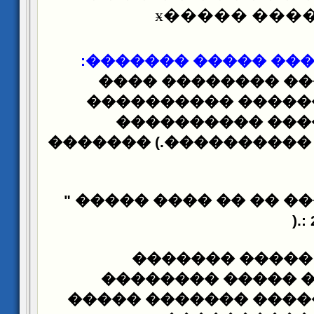
������ ���
:
�������
����� ��
������� ���� ���
����������
�����
������ �������
���������� ��������
� "…... ����� ��� �� �
).
: 
��������� ���
����������� ���
������� �����
����