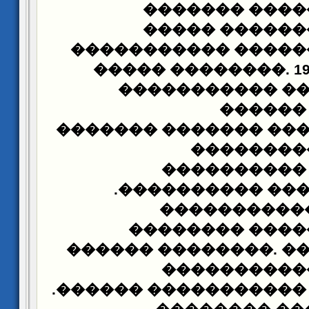
�������
����
������� ����
������� �������� 
�������� �����
. 1
������������ 
������
������� �������
��
������� 
����������
����������.
��
20�������� 
�������� ����
�������� ������
.
�
�������� �
���������� ��������