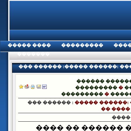
���� �����
���������
���
���������
��� ������ :����� ������: ��
���� ������ ���
������ �����
���������
�
�
���������
�
����
��� ������ :
����� ������: 
�� ����
����
���� ��� ������