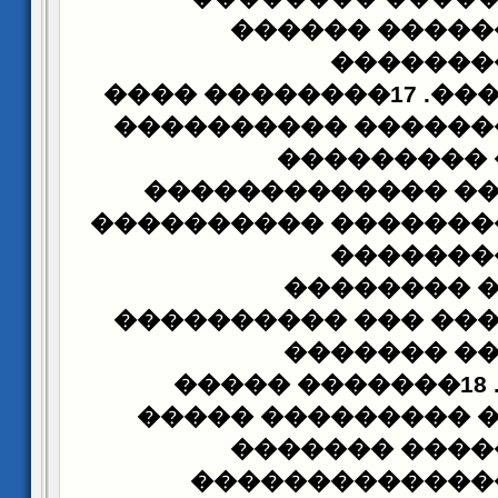
������ �����
�������
�������������. 17�������� ����
����������� �����
���� �����
������������ ��
��������� ��������
������ 
���������
����������
������
���������
����������. 18������� �����
��������� �����
��������� ��
�������� ����