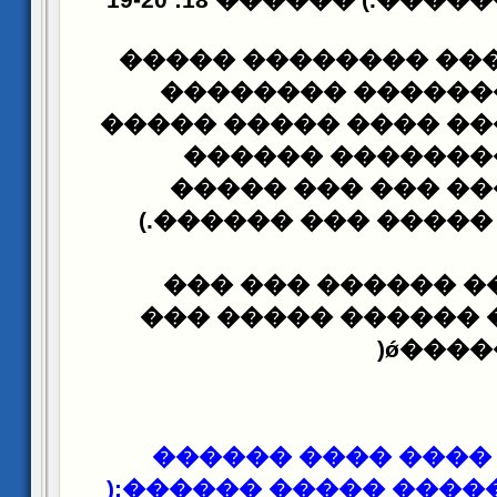
�������.) ������ 18: 1
������ ����� ����
����������� ���
���� �������� ����
�������� �����
�������� ���� �
���������� ����� 
��� ����� ������
���� ���� �� ����
)
����
����� ��� ���� �
):
������ ����� ����