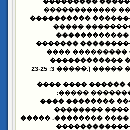
��������������
������������ �
����������
������
25������� ����
���������� �
�������
��������
���� ������ ���
����������� �
����� 3: 23-25
.)
������
��� ����� �� ����
:
�����
�������
�� �������� ����
���������� ��
��������. �����
����
��������� ��