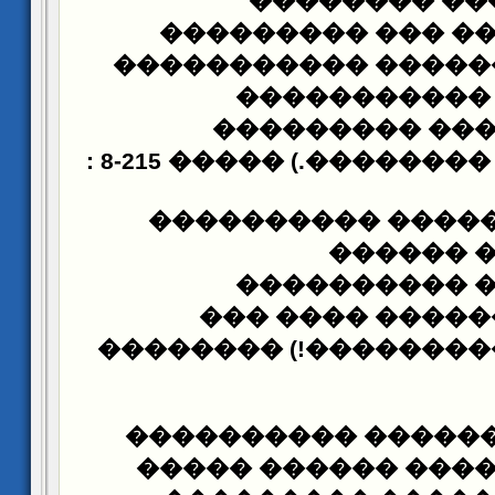
����� �����
������������ ��
������� �������� 
���������� 
������������
: 8-21
���������� ������
������� ������ 
�������
����������
��������� ���
�������� ���������
���� ���������� 
�������������� �