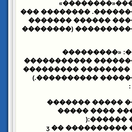
������ �����
���������. ��������
������ ������� ���
��������
)
���� ����
����� �����:
������� ��������� 
��� ������». ������
������ ��������� 
:
����� ������ ��
�������� � ��
):
������
��� ����� �� ������ӡ �� ����