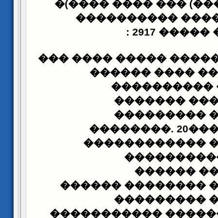
��� ���� ����)�
(
��
(29������ ������
: 29
�����) 
���� ��� �� ����� ��
��: (19�������� ��
���� ������
����������
����������
��������
. 20
��
����������� �
���������
��������
����������� ����
����������
��������� ������ 