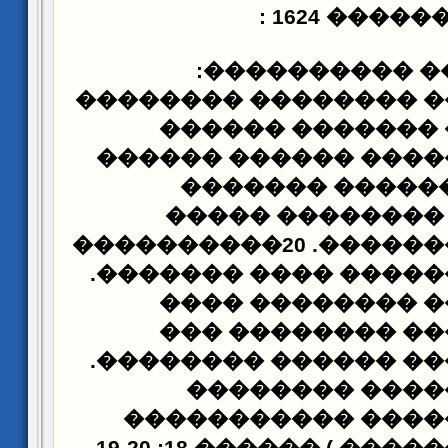
: 16
�������
���������� �
�������� ��� ������
������� ������
�������� ������ ��
���������. ��
���������� ���
��������� �������. 20����������
�������.
������� ��
�������� ��� ��
������ ������ �
������ ��������.
��
����� �������
������� ������� 