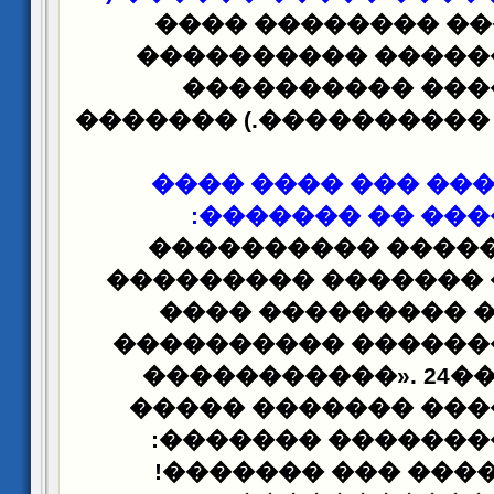
������� ���� ���
������� ��������
������ �������
���������� ��������
����� ������ ���
:
������� �� ��
���� ��������� 
���������
������ �
����������� ���
��������� �������
�����������
». 24
�
���� ��������� ��
��������� ������
������� ��� ����