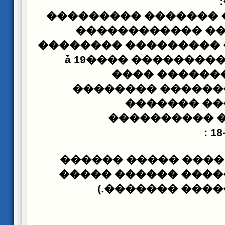
:
������� ���������
������������ �
���� ������ �������
��������ǡ 19���� �������
���� ������
�������� ������
������� ��
���������� �
: 18
��������� ���� ��
��������� ����� �
�������� ����