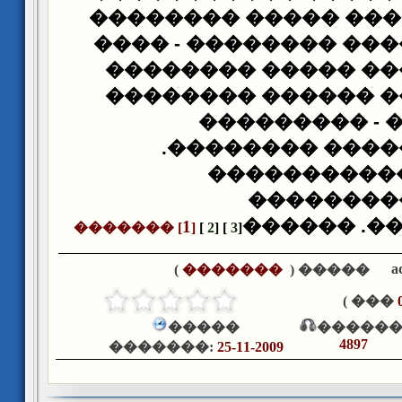
������������ ����
�������� ����� ���
��������
������ �
������� ���� ����
�����������
��������.
����
22������ ��
��������
���������
1
�������
[
]
[
2
] [
3
]
a
)
�������
����� (
��� )
�����
������
4897
�������:
25-11-2009