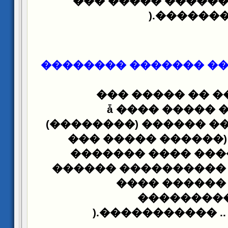
��� ����� ������
).
�������" 
����� ����� �������
���
��� ��� ��
������ǡ ���� ����
(��������) ������ ��
��� ����� ������
)
������� ���� ���
������ ����������
���� ������
���������
).
����������� .. .. 