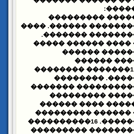
����� ����� �� ��
:
�� �
������������� 
�������� ��������� 
�������.
�������
����� ����� ���� 
������� ����
������
���
���������. 15������� ��������
�������� ����
���������� ������
������ �������
���������. �����
������� ��� �����
�������� �������. 16����������
���������
����� �