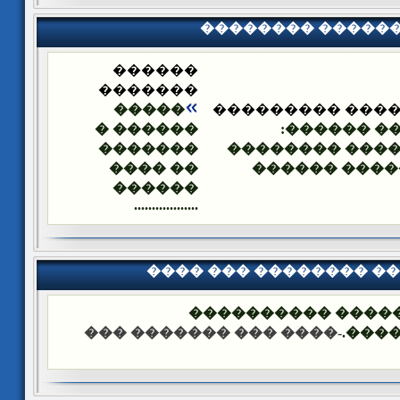
�������� �����
������
�������
�����
�������� ����
������ �
����� ���
�������
�������� ���
�� ����
�� ������ �
������
..................
���� ��� �������� �
��� ����: ������
-���� ��� ������� ���
����