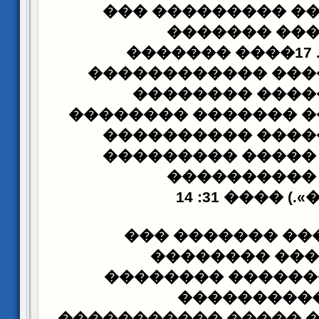
������������ ��
����������
�������
�������� ����� �
��������� ���
������� ��������
�
������ ��������
���������� ����
����������
����������
���
���� ���� 
�����: (35������ ��
��������: «����
���������.
����������� ����� 