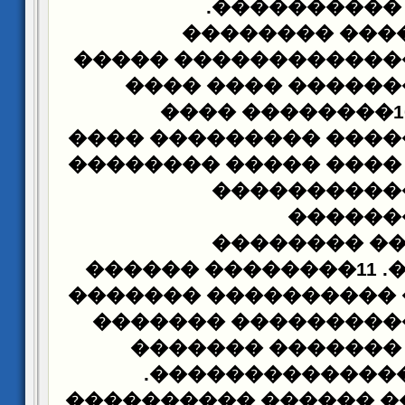
���������� 
9�����������
�������������� ���
�������� �������
������ �������� ���
���������� ���� ���
����������
������
����������
������
��
������ ���� �������
��������� �������
������� �������
���� ����� ����