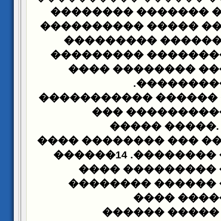
����������� �����
������������ �����
���������
�����
��������� �������
����� ������� ��
���������
13��������� ������ 
������� �����
����� �����
������������ ��� ��
���� ������ ��������. 14������
������ �������
����� ����� ����
����� ���
���������� �