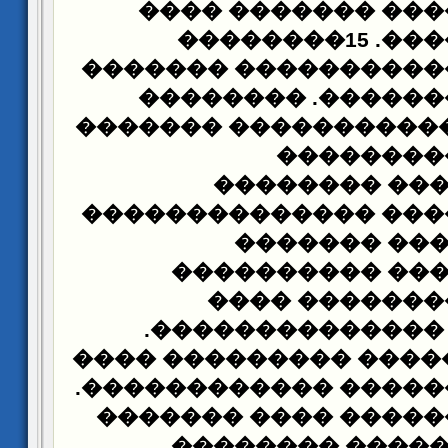
�������� ����� �
�������
������ �����������
������� ��������
�������
���� ����� 
����� ��
�����������
�������� ����� ���
����������
�������������
������� ����
���������� ����
16�������� ����� ���
������������.
�����
������ ��������� �
�������������