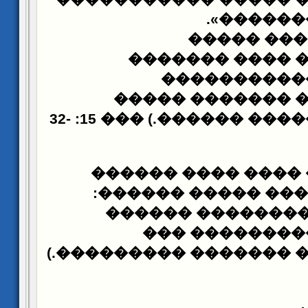
�������
����������� �
��������� 
����������� ��
�������� ������.) ��� 15: 32-
������� ��� ����
����� ����� ����
«��������� ����
������� ����
����������� �������