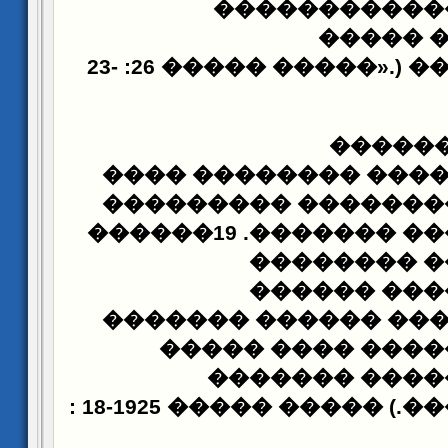
��������� �
������
����� ����� 26: 23-
».)
�
�����
�������������� ��
�������� ��������
������ ������ �������. 19������
��������
�
��������� 
������������� ���
�����
������� �
������� ����
: 18-19
������� �����.) �