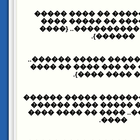
����� ������� �� �
������ ���� �� ��
������� ���������
������}.
�����.. �������� ���
{�� ��� ��� �� ��� �
��� ���� ���
��� �� �� �������� �
����� ���� ����� �
����� �����.. ���� �
����.