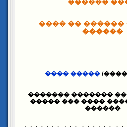
���� ����
������ ������ 
������
����� ����
����:
����� ��� ������� 
��� ���� ���� ����
������