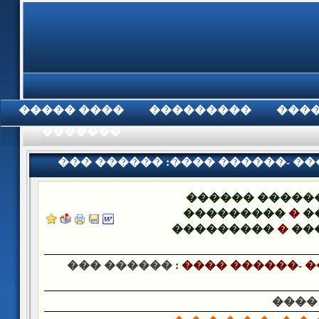
���� �����
���������
���
���������
��� ������ :���� ������- �
���� ������
������ �����
���������
�
�
���������
�
��
��� ������ :
���� ������- �
����