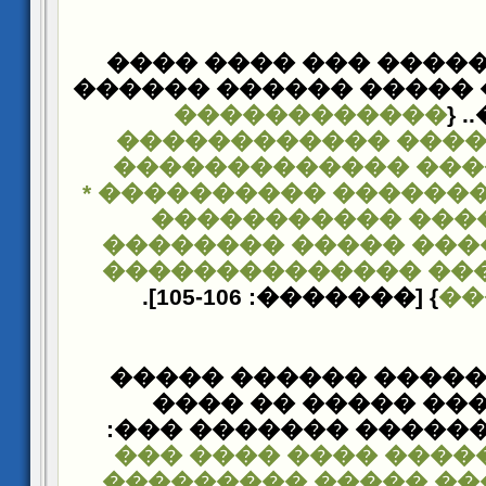
������ ������� ���
����� ����� ����� ��
������������
��
������������ ���
������ ����� ����
������ ���������� �
���������� ����
������������ ����
����� ������ ����
} [�������: 105-106].
��
������ ������� ��
����� ���� �����
�������� ������ ��
���� �������� ����
����������� �����