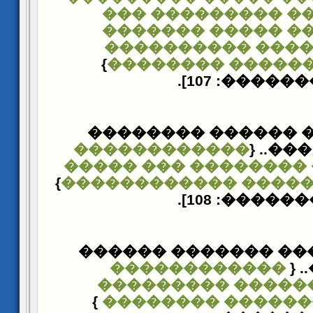
�������� ������
�������� ����� 
���������� ���
}
������������ �
[�������: 107
�������� ������ 
������������
�����
��������� ��������
}
������ �������� ��
[�������: 108
������ ���� �����
������������
��
������������ ��
}
������������� 