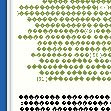
�������������
����������( 47 )���������������
��������� ���� ����
48 )�������� ������
���������� ����
�����������( 49)�����������
����� �������� ����
��������������
�������� ����� 
���������( 50 )��� ��������
��������� ����
������������� ��
�������� �����
)
����������� ���
���� ��� ����� ����
��«������� �������
��� ��� ����� �����