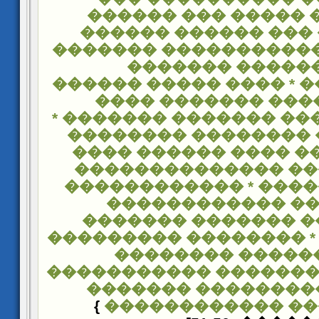
�������� ����� �
�������� ��� ����
�������� ���������
��� ������� �
����������� * ���� �
����� ����� ����
������� ����� ������
��������� �������
���������� ���� �
���� ������ �����
������������� * ��
�������� �����
��������� ������
���������� * ������
����������� ��
����������������� 
* ��������������
}
��������� ����