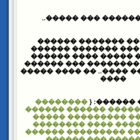
��� ��� ������ ��
��� ��� ��� �����
����� ��� ��� ����
������� �� ����� �
����� ���� ��������
���� ���� ��� ����.. 
����
��������
����� ���
�������� ������ ��
���������� ������
������������ ����
������� ���� �����
����������� ���