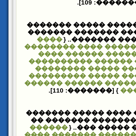
[�������: 109
�� ���� ������� ���
������ ����� �����
����
��� ������� �
�������� ������ ��
������������ ���
��������� ������ 
���������� �����
����������� �����
����� ��������� ��
} [�������: 110].
��
�� ����� �� ���� ��
������� �������� 
������
���� ����� ��
��������� ������ �