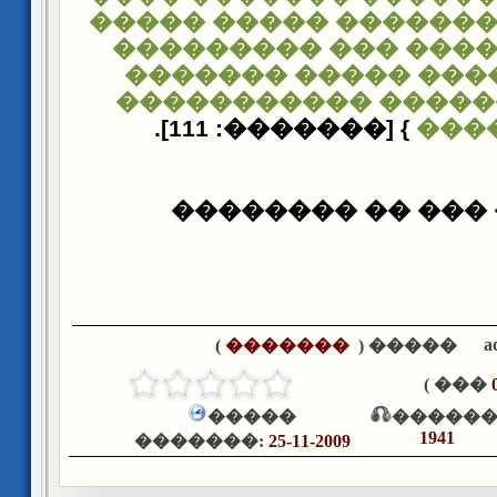
��������� ������� 
����� ������� ���
������ ����� ����
����� �������� ��
} [�������: 111].
���
������ ��� �� �
a
)
�������
����� (
��� )
�����
������
1941
�������:
25-11-2009