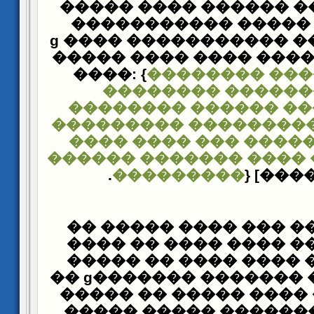
���� �� ���� ������
���� ���� ����� �
����� ������ �������ɡ ���� ����
����� ���� ���� ����
����: {
�������� ���
�������� ������
�������� ������ ��
��������� ��������
���� ���� ��� ����
������ ������� ���� 
���������
} [�����
�� �������� ��� ���
���� ������ ���� ��
���� ����� ���� ���
����� ����� ������� �������ɡ ��
��� ������ ���� ���
������� �������� �