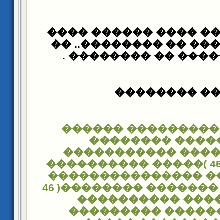
���� ���� �� ���� �
���� ������� �� ���
����� ������ �� �
���� �����
����� ����������
��������� ���
����������� ���
�������� (45 )����� ����������
���������� ������
��������� ������� ��������( 46
)��������� ���
������������ ��