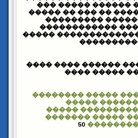
��� ����� ������ 
����� �� ����� �� �
����� ������ ��
���������� ����
��������� ��������
���������
��� ��� ����� �����
����� ����� 
����������� �����
��������� �
��������������
�������� ����� 
50
�������