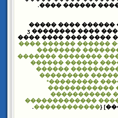
���������� �����
���� ���� ������ �
������� ���� ���� ����ӡ ����
���� ���� ���� ���� �
���� ������ ������ 
�������� ������
������� �������� ��
������ ������ ��
������ ��������
��������� ����
*��������� ��
������������ 
����������� 
������������� ���
������������
} [��