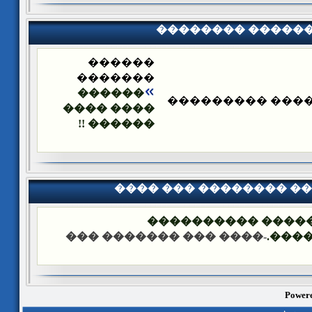
�������� �����
������
�������
������
�������� ����
���� ����
������ !!
���� ��� �������� �
��� ����: ������
-���� ��� ������� ���
����
Powere