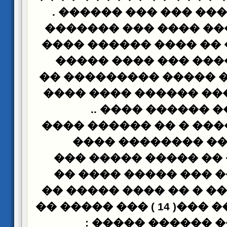
.
������ ����� ��� 
������ ����� ���� �
���� � ���� �� ���� 
����� ������ ��� �
������ ���� ����� �
� ���� ������ �����
..
������ �����
��� ����� ���� � �� 
���� ���� ������
�� ������ �� �����
����� ���� ��� ���
������ ����� � �� ��
����� ������ ���( 14 ) ��� ����� ��
:
���� �� ������