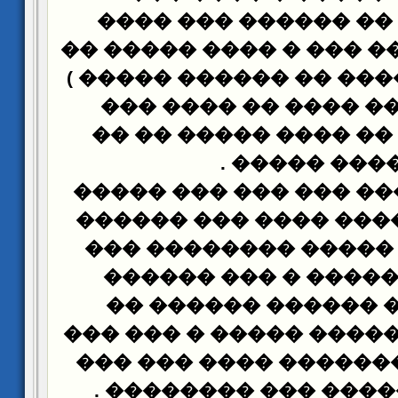
�������� �� ������
������ �� ��� ��� � �
������� ( ����� �� ��
�� ����� �� ���� �
������� � �� ���� �
.
����� ���
����� ��� ��� ��� ��
�� ����� ����� ����
�� ���� �� ����� ��
����� �� ����� � �
������ �� ������ 
������ ��� ����� ���
����� ��� ������� �
.
������ ������ ���