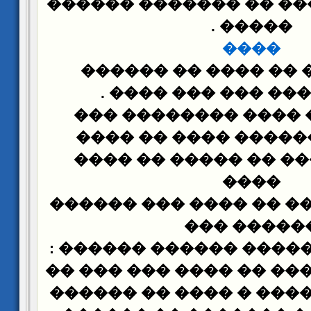
������ ������ �� ���
.
�����
����
����� ��� �� ���� 
.
������ ��� ��� 
�� ��� ��� ���� ��
������� ������ ���
����� ����� �� ���
����
�� ������ ��� �� ���
������ ��
:
����� �� ������� ��
���� �� ��� ��� �� ��
���� ���� ����� � ��