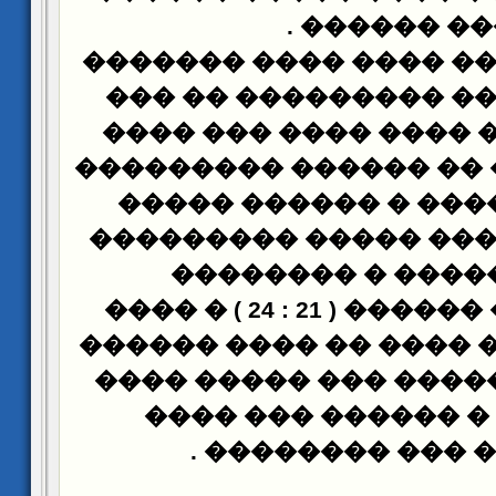
.
��� �����
��� ��� ����� ���� �
���� �� ���� ������
����� � ��� ���� ��
����� ����� �� �����
�� ��� ������ � ��
������� ����� ����
����� ����� � �
� ����
: 24 )
���������
����� �� ��� ���� ��
��� ��� ������� ���
������� � ������ 
.
������ ��� ��