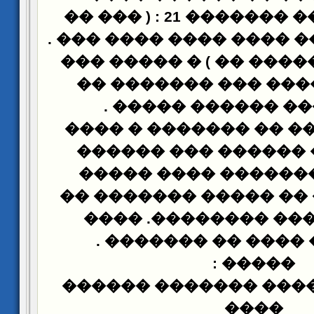
��� ��
: (
��� �������
������� ���� ���� ���
����� �� ������ �� )
������� ���� ��� �
.
����� ��� �����
��� �� ����� �� ���
����� ��� ������ �
������ �������� �
����� ���� �� �����
����� ����� �����
.
������� ���� ��
:
�����
��� ���� ����� ����
����