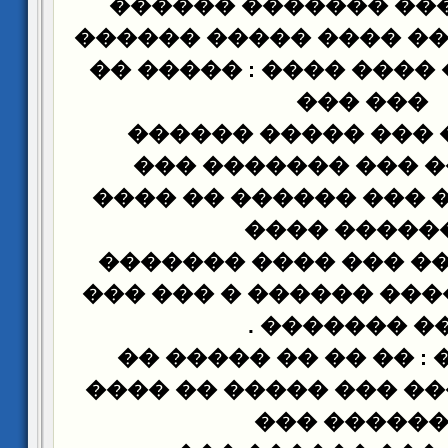
�� ��� ����� �����
���� ���� ��� ���� �
�������� � ���� ����
��� ���
��� �� �� ��� ���
�������� ��� ���
��� ���� �� ��� ���
������� ��
������ ���� ��� ��
����� �� ����� �����
.
��� �����
����� ��� : �� �� �
����� ������ ��� ��
������� �