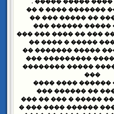
.
����� �� ���� ��
���� �� ��� �������
������ ���� �� ���
������ � ����� ��
�� ���� �� ��� ��� ��
�� ���� ���� �����
������ ����� ����� 
������ ������ ���
���� ��� ����� ����
���
���� ��� ������ �
��������� �� ���
������� ���� ����� �
������ ������ ������