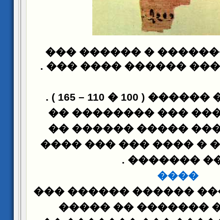
��� �� �� ������� �
.
����� ������� ����
) .
�������� ������ (
���� ������� ��� �
����� ������ �����
����� ����� � ���� �
.
��� �����
����
����� : �� ���� �����
����� ��� �������