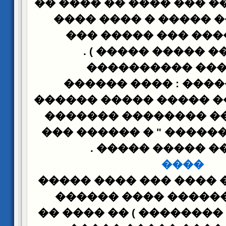
��� ��� ����� ��� ���
������� �� ����� �
����� ����� ��� �
) .
������� �����
� - ������ ����
���� ������� : ��
��������� �� ����� �
� ������ ��� ������
� ������ ���
"
������
.
���� �� �����
����
���� : ��� �� ���� ��
�� ����� ������ ��
��������� ( �������� 