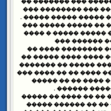
����� � ������� ���
���� � �� ��� ��� �
.
��� ������� ����� 
������ : ��� �� ����
������� �� ����� ��
���� ������ 
��� ������ �������
���� ������ ���� ��
������ ������ �����
� ���� ������ ���� ��
������� � ���� ��
.
������� ���
������ : ��� �� �� �
�� ������ �� �� ��