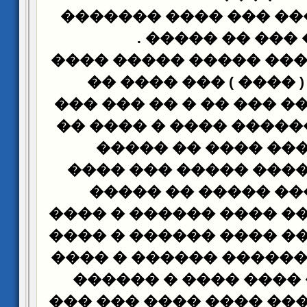
������� ���� ��� ��
.
���� ��� �� 
���� ���� ���� �����
��� ���� ��
)
�����
������ ����� ��� �� 
�� ������ ������ ���
����� ���� ���� 
�������� ���� ����
���� ����� ����� 
�������� � �� ���� �
���� ��� ���� ���� �
��� ������ ������ ��
���� ���� ���� ���
����� �� ����� ���� 