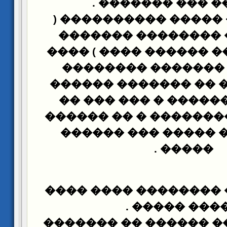
.
������ ��� ��
����� ��� ����� ��
�������� �������
������ ���� ������ 
��� ���� �������
�������� � �� ����
������ ������� � �
������ ���������� �
���� ���� ����� �
.
�����
������� �� ��������
.
����� ���
������ : ( ��� �����