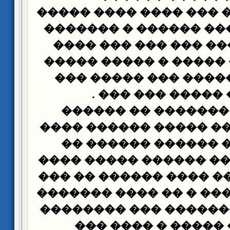
���� �� ���� ��� ���
���� ���� ��� �����
��� ���� ��� ��� ��
���� ����� ����� � 
��� ��� ������ ���
.
����� ����� �
���� ��� ������� 
�������� ��� ����� 
������� � ������ 
����� �� ���� ������
������ ����� ���� ��
�� ������ ���� � �� 
���� ��� �������� �
�� �� �� ����� � 