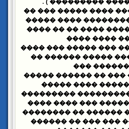
) .
���������� ��
���� � ������ ���� �
��� ����� �������� 
�� ���� ������ ����
���� ���� �
����� �� ���� ��� ��
�� ��� ����� �����
������� �
��� �� ���� ��� �� �
����� ������ ���
�������� ���������
� ��� ��������� ���
������� ��� ������ 
������ ��� ��� ���