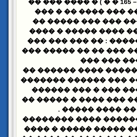
������ ( 110 – 165 � � ) � ���� ��� ��
���� ����� ��� ���
����� ����� ��� ��
����� ����� ���� ��
������ ������� : �� 
��� �������� ��� �� 
��� ��� ��
����� ���� ����� ���
���� ������� ��� ���
���� ��� ��� ��� � 
���� ������� ��� ���
.
���� �� ���� 
��� ���������� ����
���� ������ ����� ��