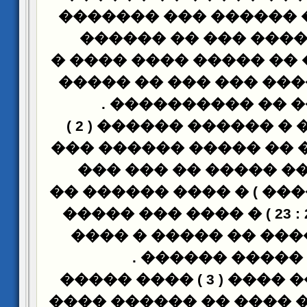
�� �� ����� ������ 
��� ��� ����� ��� 
���������� �� ����� 
������ ������ ��� �
.
���� ��� �� ���
����� ���� � ������ ������ ( 2 )
����� ����� �� �����
���� �� ��� ����� 
������ ( ������ ) � ��
������� ( 21 : 23 ) � ���� ��� �����
��� �� ������ �� ��
.
���� ����� �
����� ����� ���� ( 3 ) ���� �����
������ � ��� ���� ��