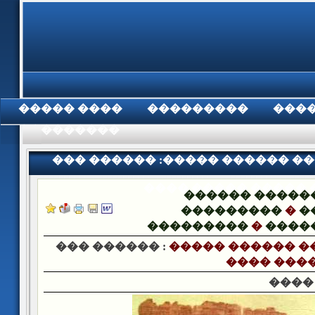
���� �����
���������
���
���������
��� ������ :����� ������ ��
���� ����� �����
������ �����
���������
�
�
���������
�
����
��� ������ :
����� ������ ��
���� ���
����