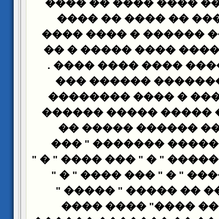
��� ����� �� ���� �
����� ����� �� ���
����� ����� ������ 
�� ���� �� ���� ����
.
��� �� �� ���� ���
� - ���� �������� 
���� ������� � ���
���� ��� �� ����� �
��� 130� ��� ������ ����
������ ������� ���
"
�
"
������ " � " ������ 
����� ������ " � " ���
���� ����� �� �����
����� ���� ����" 