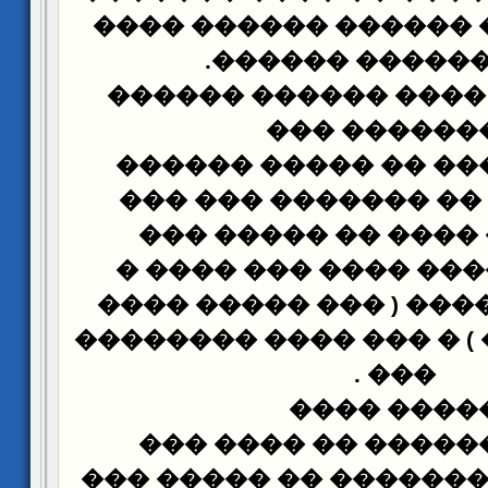
� ����� ��� ������ 
.
���� ������ �
���� ������ ������
�������� �
���� �� ���� �� ��
�������� �� ������
������ � ���� �� 
������ ����� ���� 
���� ��� ����� ( ���
��� ������� ) � ��� �
.
���
����� ���
���� �� ������ ��
������ ��� ������� �