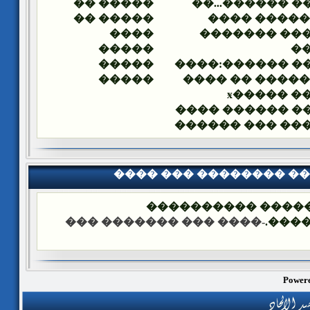
����� ��
����� ������.
����� ��
��� ������
����
������� ��
�����
�
�����
����� ������:
�����
��� ������ ��
������ �
����� ������ 
������� ��� �
���� ��� �������� �
��� ����: ������
-���� ��� ������� ���
����
Powere