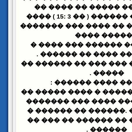
����� ���� ����� �
����� ���� ������ ( �� 3 :15 ) ����
��� � ��� ��� �� ����
������ ��
����� �� �� ������ 
.
����� ���� ���� 
������� ��� ��� ��� 
.
�����
:
������� ���� 
������ ��� ����� � �
����� ������ ���� �
������ �� ������ �
.
���� ����� �� �����
.
������