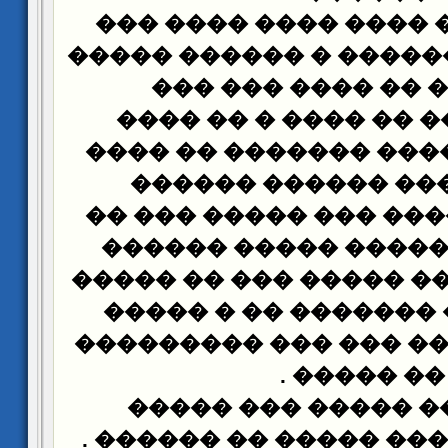
������ ��� ���� ���
������� �������� � �
������� �� ���� 
��������� �� ���� 
������ �� ���� ����
������ ��� �����
�������� ���� ��� �
����� �������� ��
������ �� ��� ����� 
��� �� ��� ������� 
����� �� ���� ��� ��
.
�� �����
�� ��� ��� ����� 
.
��������� ��� ����