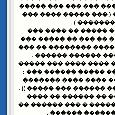
��� ��������� ��� ��
�� ���� ��� ( ��� ��
) .
�������
����� ���� ����� �
������ ��� � �� ��� 
�� �� ���� ����� ���
.
��� ��� ��� ����
��� �� ����� ���� ��
:
����� ��� �� �����
���� ����� ���� ���
)) .
����� ������ �����
��� ��� ��� �� ����
������ �� ������ � �
.
��� ������� �