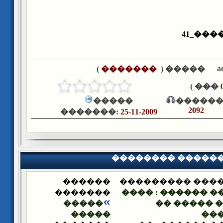
: ����_
a
)
�������
����� (
��� )
�����
������
2092
�������:
25-11-2009
�������� �����
������
�������� ����
�������
����� ������ : 
�����
�� ��� ���
�����
��