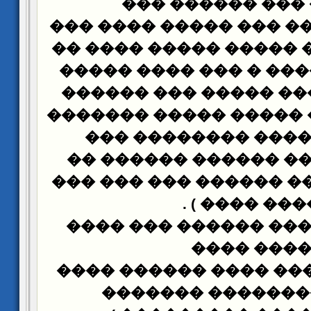
����� ��� ����
����� �� ���� ��� ��
������� ��� ����� ��
����� ������� � ���
������� ���� ����� 
����� ����� ����� ��
���� ������� ���
������ : ( ��� �����
������ ����� ������ 
) .
���� ���
���� ���� ��� �����
����
���
������� ( ���� ���� 
����� �������� 