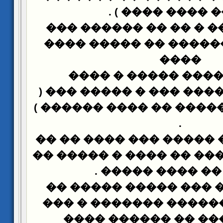
) .
���� ���� 
���� ������ � �� ��
������� ������� �� 
����
�� ���� ���� ����
������� ������ ��� �
)
�� ����� ������� ��
.
���� ������ ����� ��
���� �� �� ���� �� ��
.
���� �� ���� 
����� ��� � ��� ���
����� �� ������� ��
��� ��� ��� �� ��