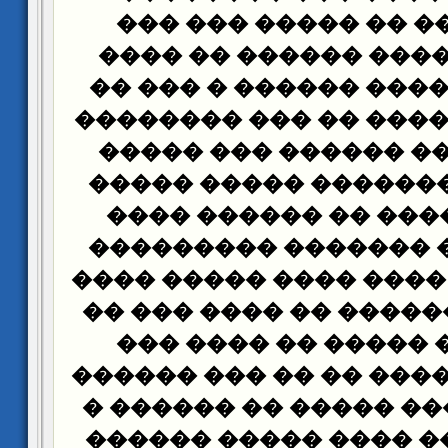
�� ������� �� ����
������ ������ ����
��� ��� �� ���� ����
���� ��� ������ �� �
�������� �� ������
���� ���� ������� �
������ � ���� �� �
���� �� ��� �������
���� � ���� ���� ���
��� ��� �������� �� 
������ �� ����� ��
������ � ������ �� �
��� ���� ���� ����� 
������ �� �� ���� �