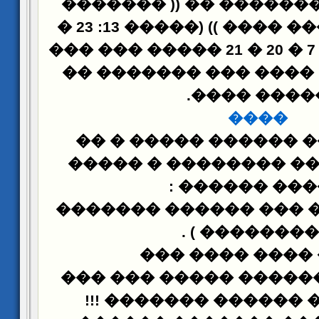
��� ���� ������� �� 
�
: 23
���� ��� ���� ����
19: 26 � 20: 2 � 21: 7 � 20 � 21 ����� ��� ���
��� �� 21: 24). ���� ��� ������� 
.
����� ���
����
������ ��� ������ 
���� �� ���� ������
:
����� ����
����: ����� ��� ���
) .
��������
���� ���� ���
������ �� ������ ��
!!!
��� ����� �����